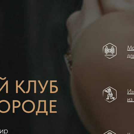
Ма
дл
Й КЛУБ
Ин
из
ГОРОДЕ
ир