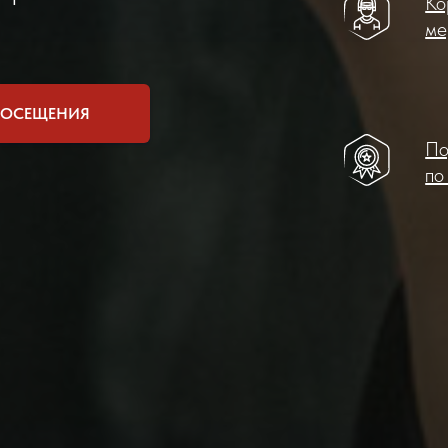
Ко
ме
 ПОСЕЩЕНИЯ
По
по