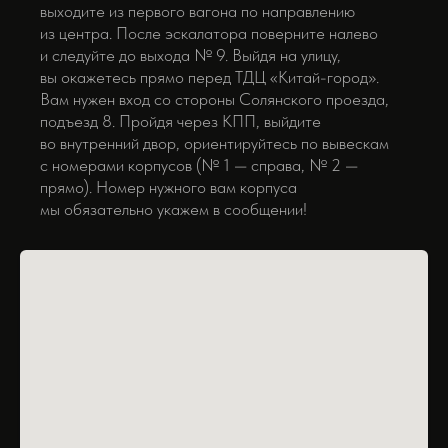
выходите из первого вагона по направлению
из центра. После эскалатора поверните налево
и следуйте до выхода № 9. Выйдя на улицу,
вы окажетесь прямо перед ТДЦ «Китай-город».
Вам нужен вход со стороны Солянского проезда,
подъезд 8. Пройдя через КПП, выйдите
во внутренний двор, ориентируйтесь по вывескам
с номерами корпусов (№ 1 — справа, № 2 —
прямо). Номер нужного вам корпуса
мы обязательно укажем в сообщении!