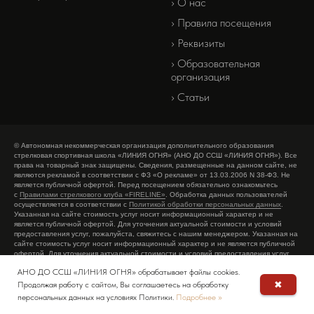
› О нас
› Правила посещения
› Реквизиты
›
Образовательная
организация
› Статьи
© Автономная некоммерческая организация дополнительного образования
стрелковая спортивная школа «ЛИНИЯ ОГНЯ» (АНО ДО ССШ «ЛИНИЯ ОГНЯ»). Все
права на товарный знак защищены. Сведения, размещенные на данном сайте, не
являются рекламой в соответствии с ФЗ «О рекламе» от 13.03.2006 N 38-ФЗ. Не
является публичной офертой. Перед посещением обязательно ознакомьтесь
с
Правилами стрелкового клуба «FIRELINE»
. Обработка данных пользователей
осуществляется в соответствии с
Политикой обработки персональных данных
.
Указанная на сайте стоимость услуг носит информационный характер и не
является публичной офертой. Для уточнения актуальной стоимости и условий
предоставления услуг, пожалуйста, свяжитесь с нашим менеджером. Указанная на
сайте стоимость услуг носит информационный характер и не является публичной
офертой. Для уточнения актуальной стоимости и условий предоставления услуг,
пожалуйста, свяжитесь с нашим менеджером.
АНО ДО ССШ «ЛИНИЯ ОГНЯ» обрабатывает файлы cookies.
✖
Продолжая работу с сайтом, Вы соглашаетесь на обработку
персональных данных на условиях Политики.
Подробнее >>