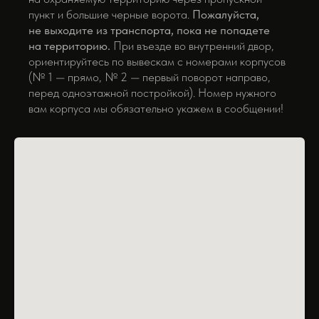
пункт и большие черные ворота.
Пожалуйста,
не выходите из транспорта, пока не попадете
на территорию.
При въезде во внутренний двор,
ориентируйтесь по вывескам с номерами корпусов
(№ 1 — прямо, № 2 — первый поворот направо,
перед одноэтажной постройкой). Номер нужного
вам корпуса мы обязательно укажем в сообщении!