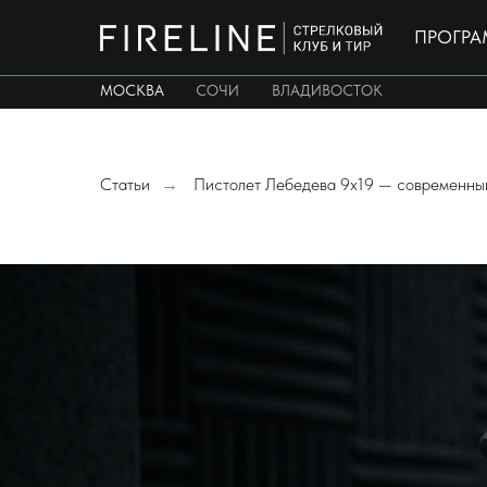
ПРОГР
МОСКВА
СОЧИ
ВЛАДИВОСТОК
Статьи
Пистолет Лебедева 9х19 — современный
→